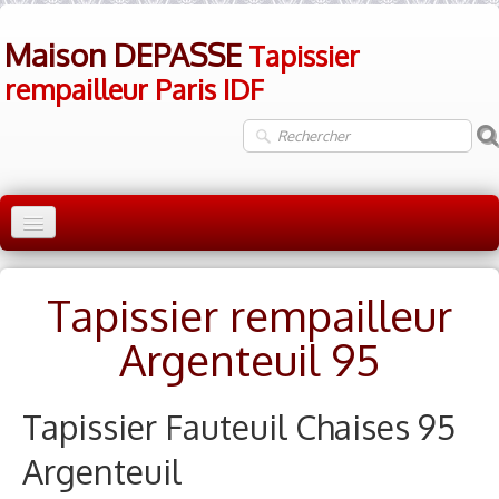
Maison DEPASSE
Tapissier
rempailleur Paris IDF
Accueil
Tapissier rempailleur
Tapissier rempailleur 75 Paris
▼
Argenteuil 95
Tapissier rempailleur 92 Hauts de Seine
▼
Tapissier Rempailleur 78 Yvelines
▼
Tapissier Fauteuil Chaises 95
Tapissier rempailleur Val d'Oise 95
Argenteuil
▼